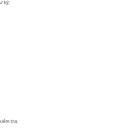
ư ký;
iểm tra;