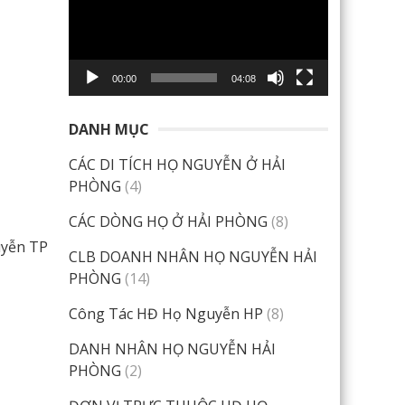
Video
00:00
04:08
DANH MỤC
CÁC DI TÍCH HỌ NGUYỄN Ở HẢI
PHÒNG
(4)
CÁC DÒNG HỌ Ở HẢI PHÒNG
(8)
uyễn TP
CLB DOANH NHÂN HỌ NGUYỄN HẢI
PHÒNG
(14)
Công Tác HĐ Họ Nguyễn HP
(8)
DANH NHÂN HỌ NGUYỄN HẢI
PHÒNG
(2)