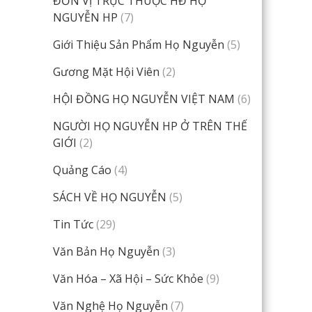
ĐƠN VỊ TRỰC THUỘC HĐ HỌ
NGUYỄN HP
(7)
Giới Thiệu Sản Phẩm Họ Nguyễn
(5)
Gương Mặt Hội Viên
(2)
HỘI ĐỒNG HỌ NGUYỄN VIỆT NAM
(6)
NGƯỜI HỌ NGUYỄN HP Ở TRÊN THẾ
GIỚI
(2)
Quảng Cáo
(4)
SÁCH VỀ HỌ NGUYỄN
(5)
Tin Tức
(29)
Văn Bản Họ Nguyễn
(3)
Văn Hóa – Xã Hội – Sức Khỏe
(9)
Văn Nghệ Họ Nguyễn
(7)