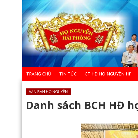
TRANG CHỦ
TIN TỨC
CT HĐ HỌ NGUYỄN HP
VĂN BẢN HỌ NGUYỄN
Danh sách BCH HĐ h