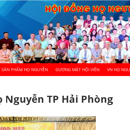
SẢN PHẨM HỌ NGUYỄN
GƯƠNG MẶT HỘI VIÊN
VN HỌ NG
ọ Nguyễn TP Hải Phòng