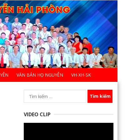
UYỄN
VĂN BẢN HỌ NGUYỄN
VH-XH-SK
Tìm
kiếm
cho:
VIDEO CLIP
Trình
chơi