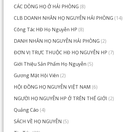
CÁC DÒNG HỌ Ở HẢI PHÒNG
(8)
CLB DOANH NHÂN HỌ NGUYỄN HẢI PHÒNG
(14)
Công Tác HĐ Họ Nguyễn HP
(8)
DANH NHÂN HỌ NGUYỄN HẢI PHÒNG
(2)
ĐƠN VỊ TRỰC THUỘC HĐ HỌ NGUYỄN HP
(7)
Giới Thiệu Sản Phẩm Họ Nguyễn
(5)
Gương Mặt Hội Viên
(2)
HỘI ĐỒNG HỌ NGUYỄN VIỆT NAM
(6)
NGƯỜI HỌ NGUYỄN HP Ở TRÊN THẾ GIỚI
(2)
Quảng Cáo
(4)
SÁCH VỀ HỌ NGUYỄN
(5)