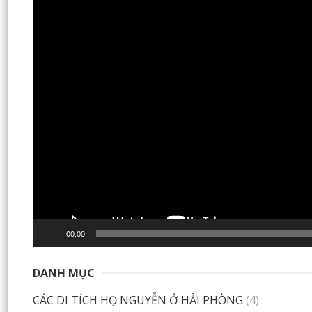
00:00
DANH MỤC
CÁC DI TÍCH HỌ NGUYỄN Ở HẢI PHÒNG
(4)