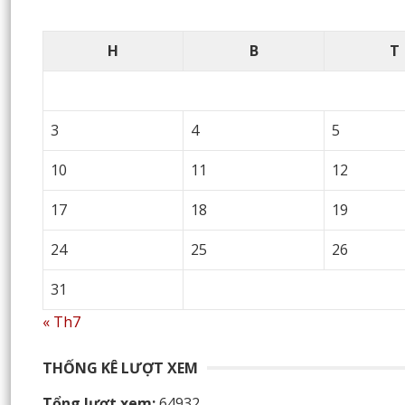
H
B
T
3
4
5
10
11
12
17
18
19
24
25
26
31
« Th7
THỐNG KÊ LƯỢT XEM
Tổng lượt xem:
64932