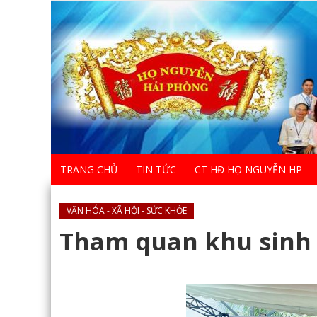
TRANG CHỦ
TIN TỨC
CT HĐ HỌ NGUYỄN HP
VĂN HÓA - XÃ HỘI - SỨC KHỎE
Tham quan khu sinh 