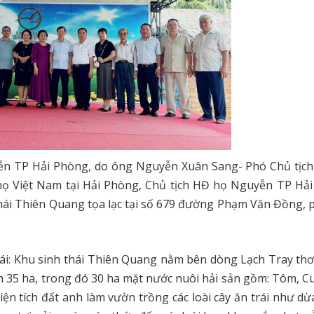
ễn TP Hải Phòng, do ông Nguyễn Xuân Sang- Phó Chủ tịc
họ Việt Nam tại Hải Phòng, Chủ tịch HĐ họ Nguyễn TP Hả
hái Thiên Quang tọa lạc tại số 679 đường Phạm Văn Đồng,
i: Khu sinh thái Thiên Quang nằm bên dòng Lạch Tray th
ích 35 ha, trong đó 30 ha mặt nước nuôi hải sản gồm: Tôm, Cu
iện tích đất anh làm vườn trồng các loài cây ăn trái như dừ