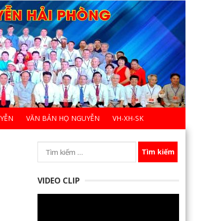
UYỄN
VĂN BẢN HỌ NGUYỄN
VH-XH-SK
Tìm
kiếm
cho:
VIDEO CLIP
Trình
chơi