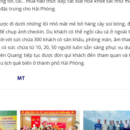
g tơi, cải… mùa nào thức đấy; các loài hoa khoe sắc như m
 đặc trưng cho Hải Phòng.
ược đi dưới những lối nhỏ mát mẻ bở hàng cây soi bóng, 
để chụp ảnh checkin. Du khách có thể ngồi câu cá ở ngoài t
rời với sức chứa 300 khách có sân khấu, phông màn, âm tha
 có sức chứa từ 10, 20, 50 người luôn sẵn sàng phục vụ du
hiên Quang tiếp tục được đón quí khách đến tham quan và
u lịch quê biển ở thành phố Hải Phòng.
MT