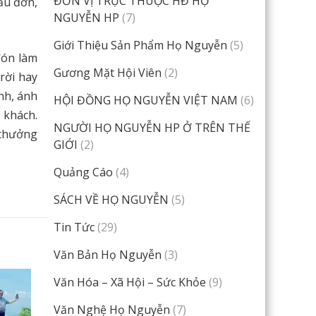
ĐƠN VỊ TRỰC THUỘC HĐ HỌ
ẫu đơn,
NGUYỄN HP
(7)
Giới Thiệu Sản Phẩm Họ Nguyễn
(5)
đón làm
Gương Mặt Hội Viên
(2)
rời hay
nh, ánh
HỘI ĐỒNG HỌ NGUYỄN VIỆT NAM
(6)
 khách.
NGƯỜI HỌ NGUYỄN HP Ở TRÊN THẾ
 thưởng
GIỚI
(2)
Quảng Cáo
(4)
SÁCH VỀ HỌ NGUYỄN
(5)
Tin Tức
(29)
Văn Bản Họ Nguyễn
(3)
Văn Hóa – Xã Hội – Sức Khỏe
(9)
Văn Nghệ Họ Nguyễn
(7)