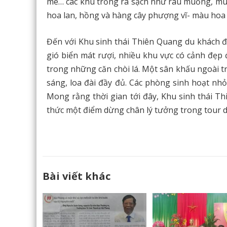
me… các khu trồng ra sạch như rau muống, mùn
hoa lan, hồng và hàng cây phượng vĩ- màu hoa
Đến với Khu sinh thái Thiên Quang du khách đ
gió biển mát rượi, nhiều khu vực có cảnh đẹp 
trong những căn chòi lá. Một sân khấu ngoài t
sáng, loa đài đầy đủ. Các phòng sinh hoạt nhỏ
Mong rằng thời gian tới đây, Khu sinh thái T
thức một điểm dừng chân lý tưởng trong tour d
Bài viết khác