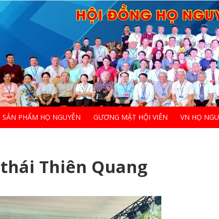
SẢN PHẨM HỌ NGUYỄN
GƯƠNG MẶT HỘI VIÊN
VN HỌ NG
thái Thiên Quang