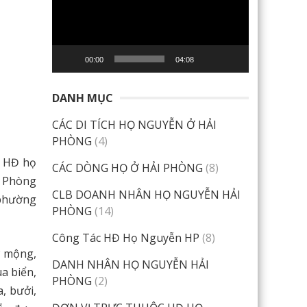
Video
00:00
04:08
DANH MỤC
CÁC DI TÍCH HỌ NGUYỄN Ở HẢI
PHÒNG
(4)
h HĐ họ
CÁC DÒNG HỌ Ở HẢI PHÒNG
(8)
i Phòng
CLB DOANH NHÂN HỌ NGUYỄN HẢI
 phường
PHÒNG
(14)
Công Tác HĐ Họ Nguyễn HP
(8)
ơ mộng,
DANH NHÂN HỌ NGUYỄN HẢI
a biển,
PHÒNG
(2)
a, bưởi,