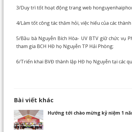
3/Duy trì tốt hoạt động trang web honguyenhaipho
4/Làm tốt công tác thăm hỏi, việc hiếu của các thà
5/Bầu bà Nguyễn Bích Hòa- UV BTV giữ chức vụ P
tham gia BCH HĐ họ Nguyễn TP Hải Phòng;
6/Triển khai BVĐ thành lập HĐ họ Nguyễn tại các q
Bài viết khác
Hướng tới chào mừng kỷ niệm 1 nă