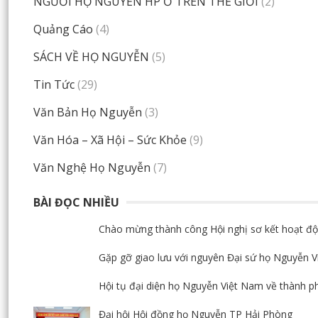
NGƯỜI HỌ NGUYỄN HP Ở TRÊN THẾ GIỚI
(2)
Quảng Cáo
(4)
SÁCH VỀ HỌ NGUYỄN
(5)
Tin Tức
(29)
Văn Bản Họ Nguyễn
(3)
Văn Hóa – Xã Hội – Sức Khỏe
(9)
Văn Nghệ Họ Nguyễn
(7)
BÀI ĐỌC NHIỀU
Chào mừng thành công Hội nghị sơ kết hoạt độ
Gặp gỡ giao lưu với nguyên Đại sứ họ Nguyễn 
Hội tụ đại diện họ Nguyễn Việt Nam về thành p
Đại hội Hội đồng họ Nguyễn TP Hải Phòng