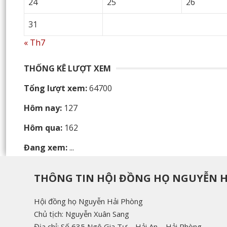
24
25
26
31
« Th7
THỐNG KÊ LƯỢT XEM
Tổng lượt xem:
64700
Hôm nay:
127
Hôm qua:
162
Đang xem:
...
THÔNG TIN HỘI ĐỒNG HỌ NGUYỄN 
Hội đồng họ Nguyễn Hải Phòng
Chủ tịch: Nguyễn Xuân Sang
Địa chỉ: Số 635 Ngô Gia Tự – Hải An – Hải Phòng