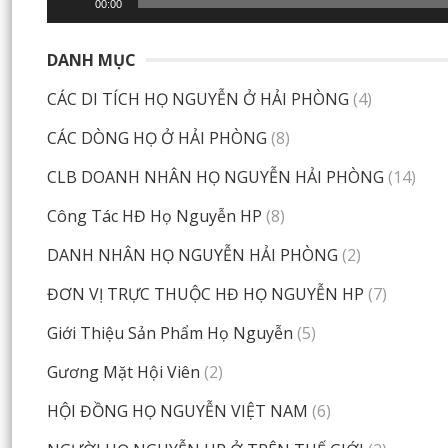
00:00
DANH MỤC
CÁC DI TÍCH HỌ NGUYỄN Ở HẢI PHÒNG
(4)
CÁC DÒNG HỌ Ở HẢI PHÒNG
(8)
CLB DOANH NHÂN HỌ NGUYỄN HẢI PHÒNG
(14)
Công Tác HĐ Họ Nguyễn HP
(8)
DANH NHÂN HỌ NGUYỄN HẢI PHÒNG
(2)
ĐƠN VỊ TRỰC THUỘC HĐ HỌ NGUYỄN HP
(7)
Giới Thiệu Sản Phẩm Họ Nguyễn
(5)
Gương Mặt Hội Viên
(2)
HỘI ĐỒNG HỌ NGUYỄN VIỆT NAM
(6)