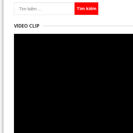
Tìm
kiếm
cho:
VIDEO CLIP
Trình
chơi
Video