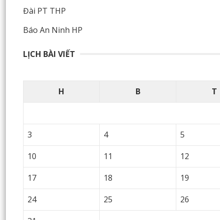
Đài PT THP
Báo An Ninh HP
LỊCH BÀI VIẾT
H
B
T
3
4
5
10
11
12
17
18
19
24
25
26