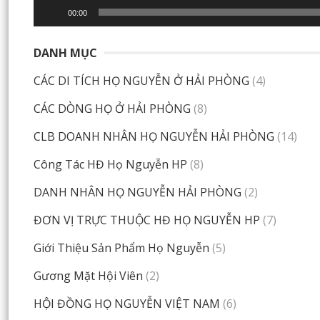
00:00
DANH MỤC
CÁC DI TÍCH HỌ NGUYỄN Ở HẢI PHÒNG
(4)
CÁC DÒNG HỌ Ở HẢI PHÒNG
(8)
CLB DOANH NHÂN HỌ NGUYỄN HẢI PHÒNG
(14)
Công Tác HĐ Họ Nguyễn HP
(8)
DANH NHÂN HỌ NGUYỄN HẢI PHÒNG
(2)
ĐƠN VỊ TRỰC THUỘC HĐ HỌ NGUYỄN HP
(7)
Giới Thiệu Sản Phẩm Họ Nguyễn
(5)
Gương Mặt Hội Viên
(2)
HỘI ĐỒNG HỌ NGUYỄN VIỆT NAM
(6)